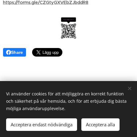
https://forms.gle/CZGtyGXVEbZJbddR8
Share
Vi använder cookies för att möjliggöra en korrekt funktion
och säkerhet på vår hemsida, och för att erbjuda dig bästa
möjliga användarupplevelse.
Acceptera endast nödvändiga
Acceptera alla
Skapad med
Webnode
Cookies