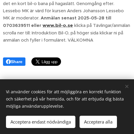
det en kort bil-o bana på hagaslätt. Genomgång efter.
Lessebo MK är värd för kursen Anders Johansson Lessebo
MK är moderator.
Anmälan senast 2025-05-28 till
www.bil-o.se
0703639511 eller
klicka på Tävlingar/anmälan
scrolla ner till: Introduktion Bil-O, på höger sida klickar ni på
anmälan och fyller i formuläret. VÄLKOMNA
Share
Vi använder cookies för att möjliggöra en korrekt funktion
och säkerhet på vår hemsida, och för att erbjuda dig bästa
möjliga användarupplevelse.
Acceptera endast nödvändiga
Acceptera alla
Skapad med
Webnode
Cookies