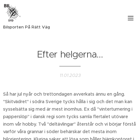
Bilsporten På Rätt Väg
Efter helgerna...
11.01.2023
Så har jul nyår och trettondagen avverkats ännu en gång.
"Skitvädret" i södra Sverige tycks hålla i sig och det man kan
sysselsätta sig med är mest inomhus. Ex då "vinterturnering i
papperslöp" i dansk regi som tycks samla flertalet utövare
inom vår hobby. Två "deltävlingar" återstår och vi börjar förstå
varför våra grannar i söder behärskar det mesta inom
bilorientering. Kluriga saker att lösa som håller hjärnkontoret i