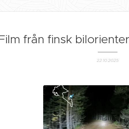
Film från finsk biloriente
22.10.2025