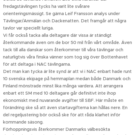
fredagstävlingen tycks ha varit lite svårare
orienteringsmässigt. Se gärna Leif Fransson analys under
Tävlingar/Anmälan och Dackenatten. Det framgår att några
tavlor var speciellt luriga.
Vi får också tacka alla deltagare där vissa är ständigt
återkommande även om de bor 50 mil från vårt område. Även
tack till alla danskar som återkommer till våra tävlingar och
naturligtvis våra finska vänner som tog sig över Bottenhavet
för att deltaga i NAC tävlingarna.
Det man kan tycka är lite synd är att vi i NAC enbart hade runt
10 svenska ekipage på hemmaplan medan både Danmark och
Finland mönstrade minst lika många vardera. Att arrangera
enbart ett SM med 10 deltagare går definitivt inte ihop
ekonomiskt med nuvarande avgifter till SBF. Här måste en
förändring ske så att även startavgifterna kan hållas nere. En
del regeljustering bör också ske för att råda klarhet inför
kommande säsong.
Förhoppningsvis återkommer Danmarks välbesökta