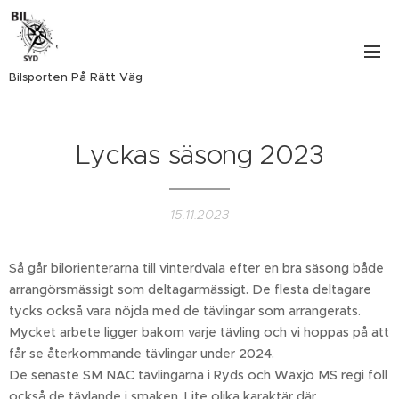
Bilsporten På Rätt Väg
Lyckas säsong 2023
15.11.2023
Så går bilorienterarna till vinterdvala efter en bra säsong både
arrangörsmässigt som deltagarmässigt. De flesta deltagare
tycks också vara nöjda med de tävlingar som arrangerats.
Mycket arbete ligger bakom varje tävling och vi hoppas på att
får se återkommande tävlingar under 2024.
De senaste SM NAC tävlingarna i Ryds och Wäxjö MS regi föll
också de tävlande i smaken. Lite olika karaktär där