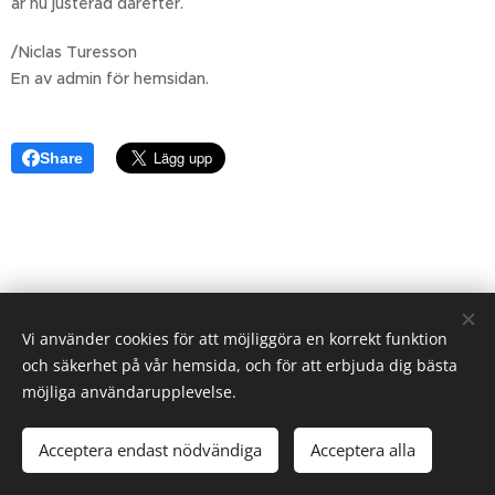
är nu justerad därefter.
/Niclas Turesson
En av admin för hemsidan.
Share
Vi använder cookies för att möjliggöra en korrekt funktion
och säkerhet på vår hemsida, och för att erbjuda dig bästa
möjliga användarupplevelse.
Acceptera endast nödvändiga
Acceptera alla
Skapad med
Webnode
Cookies