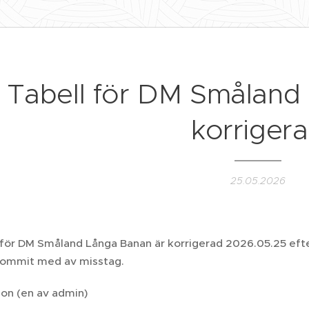
Tabell för DM Småland
korriger
25.05.2026
för DM Småland Långa Banan är korrigerad 2026.05.25 eft
kommit med av misstag.
son (en av admin)