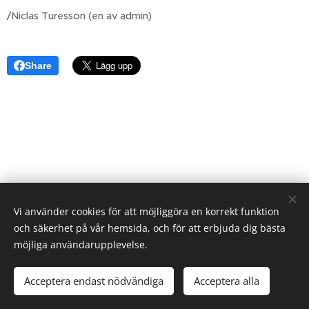
/Niclas Turesson (en av admin)
Share
Vi använder cookies för att möjliggöra en korrekt funktion
och säkerhet på vår hemsida, och för att erbjuda dig bästa
möjliga användarupplevelse.
Acceptera endast nödvändiga
Acceptera alla
Skapad med
Webnode
Cookies